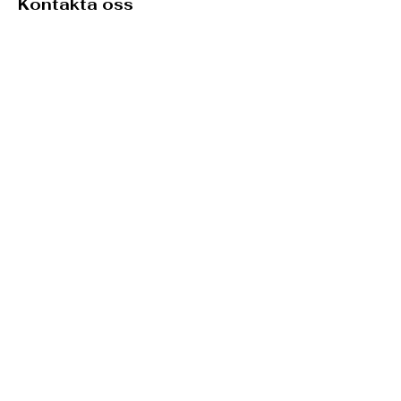
Kontakta oss
Namn
*
Email
*
Telefon
*
Meddelande
*
Skicka
Öppet varje dag mellan
10.00 - 16.00